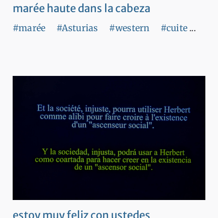
marée haute dans la cabeza
#marée
#Asturias
#western
#cuite
...
estoy muy feliz con ustedes