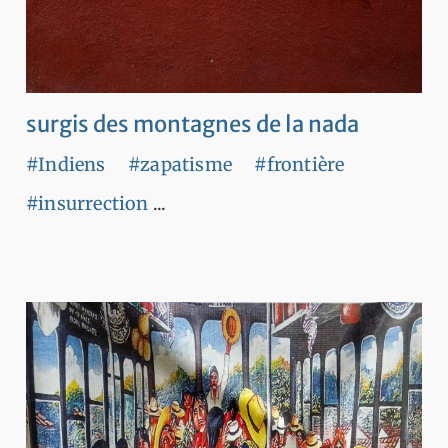
surgis des montagnes de la nada
#Indiens
#zapatisme
#frontière
#insurrection
...