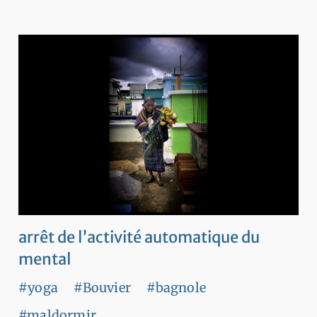
arrêt de l’activité automatique du
mental
#yoga
#Bouvier
#bagnole
#maldormir
...