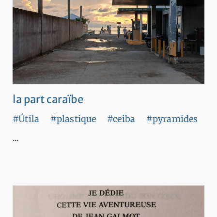
la part caraïbe
#Útila
#plastique
#ceiba
#pyramides
...