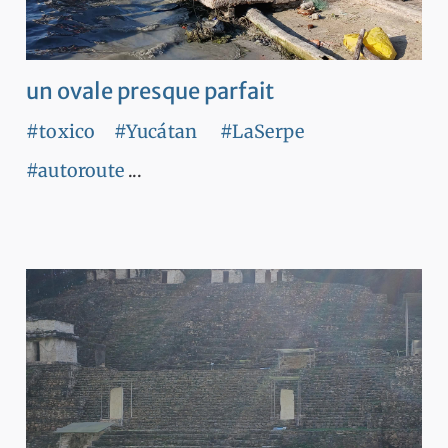
un ovale presque parfait
#toxico
#Yucátan
#LaSerpe
#autoroute
...