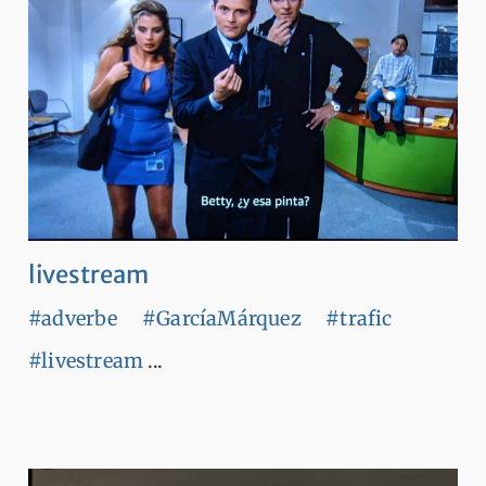
livestream
#adverbe
#GarcíaMárquez
#trafic
#livestream
...