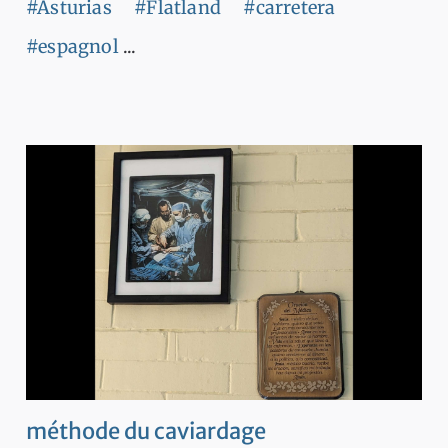
#Asturias
#Flatland
#carretera
#espagnol
...
méthode du caviardage