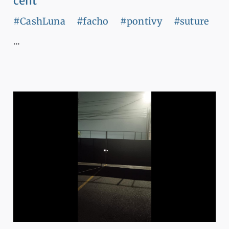
cent
#CashLuna
#facho
#pontivy
#suture
...