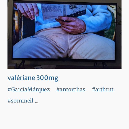
valériane 300mg
#GarcíaMárquez
#antorchas
#artbrut
#sommeil
...