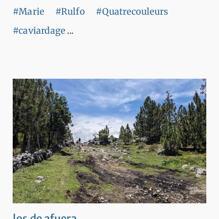
#Marie
#Rulfo
#Quatrecouleurs
#caviardage
...
los de afuera