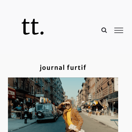
Passer
au
contenu
journal furtif