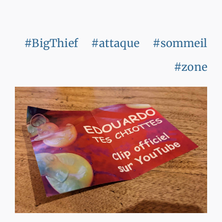
#BigThief
#attaque
#sommeil
#zone