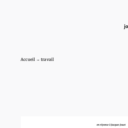
Passer
au
j
contenu
Accueil
→
travail