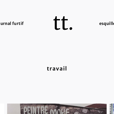
ournal furtif
esquill
travail