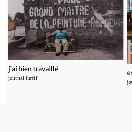
j’ai bien travaillé
e
journal furtif
jo