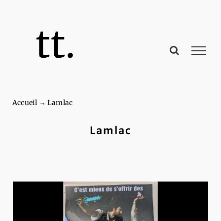
Passer
au
contenu
Accueil
→
Lamlac
Lamlac