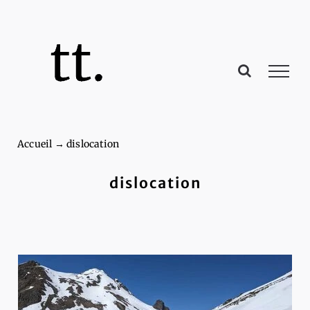
Passer
au
contenu
Accueil
→
dislocation
dislocation