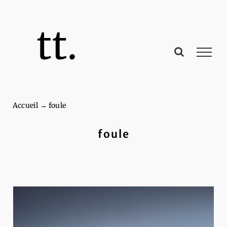
Passer
au
contenu
Accueil
→
foule
foule