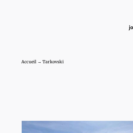
Passer
au
j
contenu
Accueil
→
Tarkovski