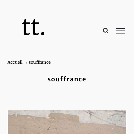
Passer
au
contenu
Accueil
→
souffrance
souffrance