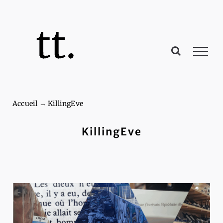
Passer
au
contenu
Accueil
→
KillingEve
KillingEve