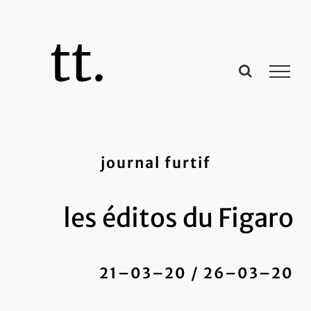
Passer
au
contenu
journal furtif
les éditos du Figaro
21–03–20 / 26–03–20