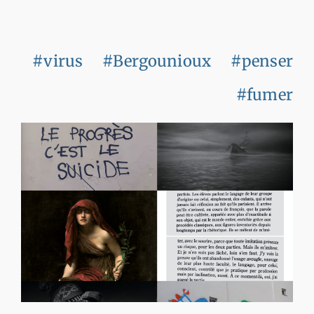
#virus
#Bergounioux
#penser
#fumer