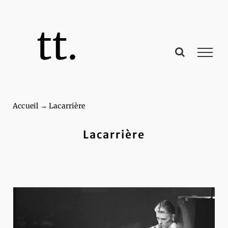
Passer
au
contenu
Accueil
→
Lacarrière
Lacarrière