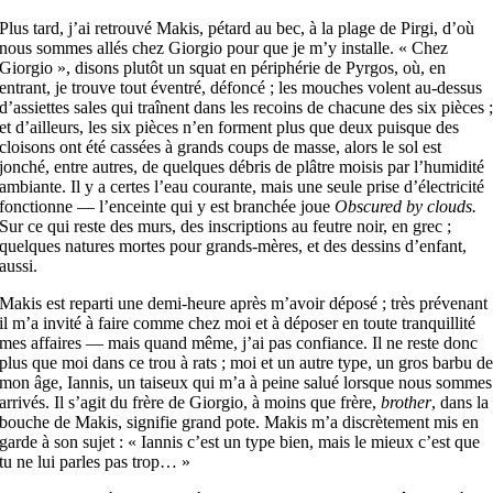
Plus tard, j’ai retrouvé Makis, pétard au bec, à la plage de Pirgi, d’où
nous sommes allés chez Giorgio pour que je m’y installe. « Chez
Giorgio », disons plutôt un squat en périphérie de Pyrgos, où, en
entrant, je trouve tout éventré, défoncé ; les mouches volent au-dessus
d’assiettes sales qui traînent dans les recoins de chacune des six pièces 
et d’ailleurs, les six pièces n’en forment plus que deux puisque des
cloisons ont été cassées à grands coups de masse, alors le sol est
jonché, entre autres, de quelques débris de plâtre moisis par l’humidité
ambiante. Il y a certes l’eau courante, mais une seule prise d’électricité
fonctionne — l’enceinte qui y est branchée joue
Obscured by clouds.
Sur ce qui reste des murs, des inscriptions au feutre noir, en grec ;
quelques natures mortes pour grands-mères, et des dessins d’enfant,
aussi.
Makis est reparti une demi-heure après m’avoir déposé ; très prévenant
il m’a invité à faire comme chez moi et à déposer en toute tranquillité
mes affaires — mais quand même, j’ai pas confiance. Il ne reste donc
plus que moi dans ce trou à rats ; moi et un autre type, un gros barbu d
mon âge, Iannis, un taiseux qui m’a à peine salué lorsque nous sommes
arrivés. Il s’agit du frère de Giorgio, à moins que frère,
brother
, dans la
bouche de Makis, signifie grand pote. Makis m’a discrètement mis en
garde à son sujet : « Iannis c’est un type bien, mais le mieux c’est que
tu ne lui parles pas trop… »