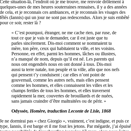
Cette situation-là, l’endroit où je me trouve, me renvoie drôlement à
quelques-unes de mes heures souterraines rennaises, il y a des années
de cela, et je reconnais ces ambiances, et je reconnais les visages des
fêlés (Iannis) qui un jour ne sont pas redescendus. Alors je suis embêté
pour ce soir, rester là ?
« C’est pourquoi, étranger, ne me cache rien, par ruse, de
tout ce que je vais te demander, car il est juste que tu
parles sincèrement. Dis-moi comment se nommaient ta
mère, ton père, ceux qui habitaient ta ville, et tes voisins.
Personne, en effet, parmi les hommes, lâches ou illustres,
n’a manqué de nom, depuis qu’il est né. Les parents qui
nous ont engendrés nous en ont donné à tous. Dis-moi
aussi ta terre natale, ton peuple et ta ville, afin que nos nefs
qui pensent t’y conduisent ; car elles n’ont point de
gouvernail, comme les autres nefs, mais elles pensent
comme les hommes, et elles connaissent les villes et les
champs fertiles de tous les hommes, et elles traversent
rapidement la mer, couvertes de brouillards et de nuées,
sans jamais craindre d’être maltraitées ou de périr. »
Odyssée
, Homère, traduction Leconte de Lisle, 1868
Je ne dormirai pas « chez Giorgio », vraiment, c’est indigne, et puis ce
type, Iannis, il est barge et il me fout les jetons. Par mégarde, j’ai épuis