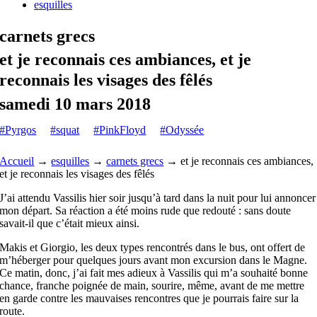
esquilles
carnets grecs
et je reconnais ces ambiances, et je
reconnais les visages des fêlés
samedi 10 mars 2018
#Pyrgos
#squat
#PinkFloyd
#Odyssée
Accueil
→
esquilles
→
carnets grecs
→
et je reconnais ces ambiances,
et je reconnais les visages des fêlés
J’ai attendu Vassilis hier soir jusqu’à tard dans la nuit pour lui annoncer
mon départ. Sa réaction a été moins rude que redouté : sans doute
savait-il que c’était mieux ainsi.
Makis et Giorgio, les deux types rencontrés dans le bus, ont offert de
m’héberger pour quelques jours avant mon excursion dans le Magne.
Ce matin, donc, j’ai fait mes adieux à Vassilis qui m’a souhaité bonne
chance, franche poignée de main, sourire, même, avant de me mettre
en garde contre les mauvaises rencontres que je pourrais faire sur la
route.