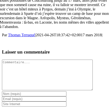
toutes possibilités de Couchsurfing jusqu’au 17 mars, alors pour éviter
que mon sommeil cause ma ruine, il va falloir se montrer inventif. Ce
soir c’est un hôtel miteux à Pyrgos, demain j’irai à Olympie, le
surlendemain à Sparte d’où j’espère trouver un camp de base pour mon
excursion dans le Magne. Aréopolis, Mystras, Géroliménas,
Monemvassia : là-bas, en Laconie, les noms mêmes des villes appellent
à l’abandon.
Par
Thomas Terraqué
|
2021-04-26T18:37:42+02:00
17 mars 2018
|
Laisser un commentaire
Commentaire