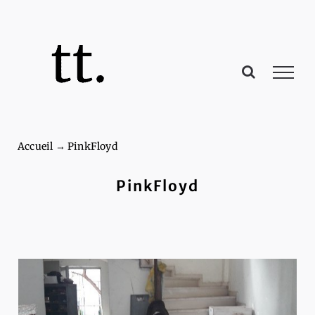
Passer
au
contenu
Accueil
→
PinkFloyd
PinkFloyd