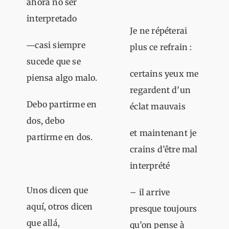
ahora no ser
interpretado
Je ne répéterai
―casi siempre
plus ce refrain :
sucede que se
certains yeux me
piensa algo malo.
regardent d’un
Debo partirme en
éclat mauvais
dos, debo
et maintenant je
partirme en dos.
crains d’être mal
interprété
Unos dicen que
– il arrive
aquí, otros dicen
presque toujours
que allá,
qu’on pense à