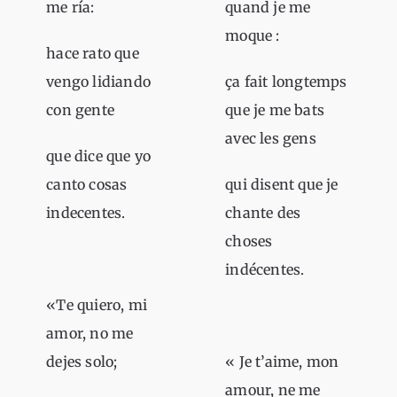
me ría:
quand je me
moque :
hace rato que
vengo lidiando
ça fait longtemps
con gente
que je me bats
avec les gens
que dice que yo
canto cosas
qui disent que je
indecentes.
chante des
choses
indécentes.
«Te quiero, mi
amor, no me
dejes solo;
« Je t’aime, mon
amour, ne me