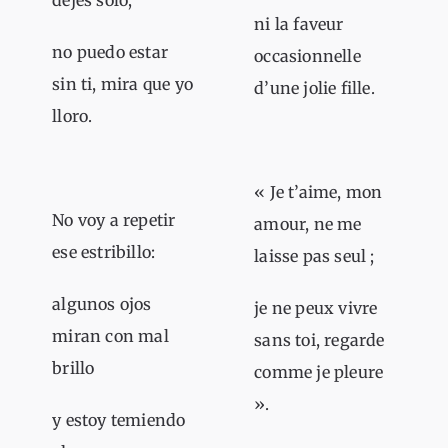
dejes solo;
ni la faveur
no puedo estar
occasionnelle
sin ti, mira que yo
d’une jolie fille.
lloro.
« Je t’aime, mon
No voy a repetir
amour, ne me
ese estribillo:
laisse pas seul ;
algunos ojos
je ne peux vivre
miran con mal
sans toi, regarde
brillo
comme je pleure
».
y estoy temiendo