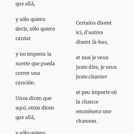
que allá,
y sólo quiero
Certains disent
decir, sólo quiero
ici, d’autres
cantar
disent là-bas,
y no importa la
et moi je veux
suerte que pueda
juste dire, je veux
correr una
juste chanter
canción.
et peu importe où
Unos dicen que
la chance
aquí, otros dicen
emmènera une
que allá,
chanson.
y sólo quiero