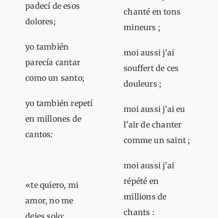
padecí de esos
chanté en tons
dolores;
mineurs ;
yo también
moi aussi j’ai
parecía cantar
souffert de ces
como un santo;
douleurs ;
yo también repetí
moi aussi j’ai eu
en millones de
l’air de chanter
cantos:
comme un saint ;
moi aussi j’ai
répété en
«te quiero, mi
millions de
amor, no me
chants :
dejes solo;