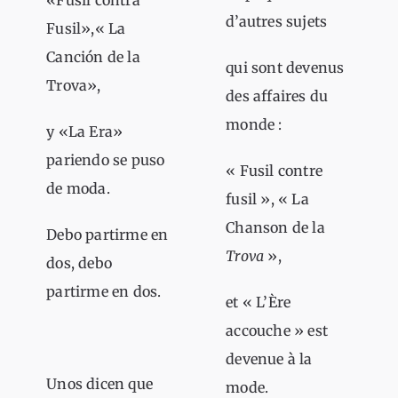
«Fusil contra
d’autres sujets
Fusil»,« La
Canción de la
qui sont devenus
Trova»,
des affaires du
monde :
y «La Era»
pariendo se puso
« Fusil contre
de moda.
fusil », « La
Chanson de la
Debo partirme en
Trova
»,
dos, debo
partirme en dos.
et « L’Ère
accouche » est
devenue à la
Unos dicen que
mode.