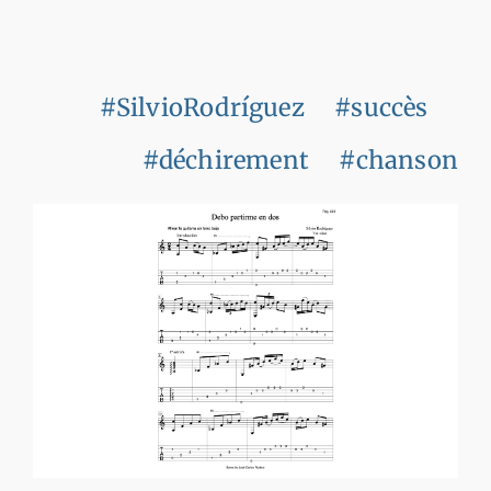
#SilvioRodríguez
#succès
#déchirement
#chanson