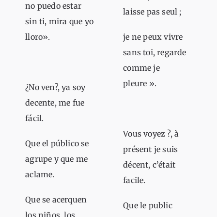
no puedo estar
laisse pas seul ;
sin ti, mira que yo
lloro».
je ne peux vivre
sans toi, regarde
comme je
pleure ».
¿No ven?, ya soy
decente, me fue
fácil.
Vous voyez ?, à
Que el público se
présent je suis
agrupe y que me
décent, c’était
aclame.
facile.
Que se acerquen
Que le public
los niños, los