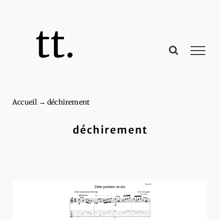
Passer
au
contenu
Accueil
→
déchirement
déchirement