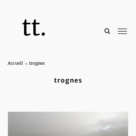
Passer
au
contenu
Accueil
→
trognes
trognes