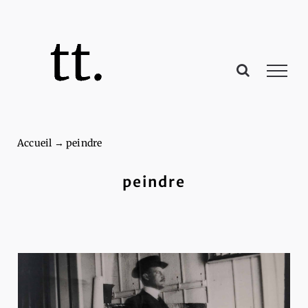
Passer
au
contenu
Accueil
→
peindre
peindre