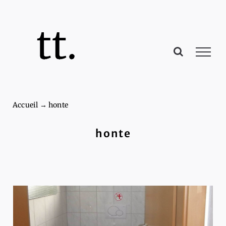
Passer
au
contenu
Accueil
→
honte
honte