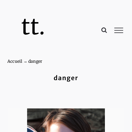
Passer
au
contenu
Accueil
→
danger
danger