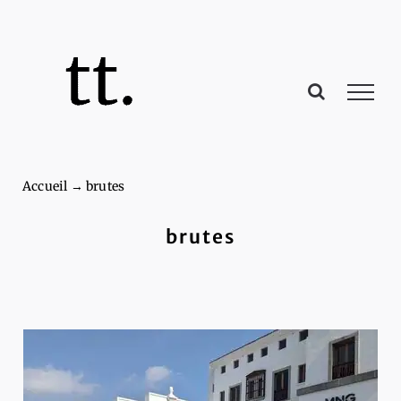
Passer
au
contenu
Accueil
→
brutes
brutes