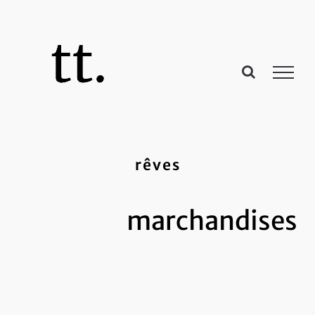
Passer
au
contenu
rêves
marchandises