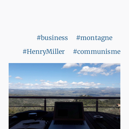
#business
#montagne
#HenryMiller
#communisme