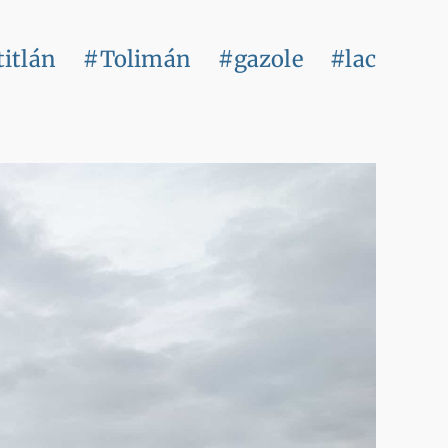
itlán
#Tolimán
#gazole
#lac