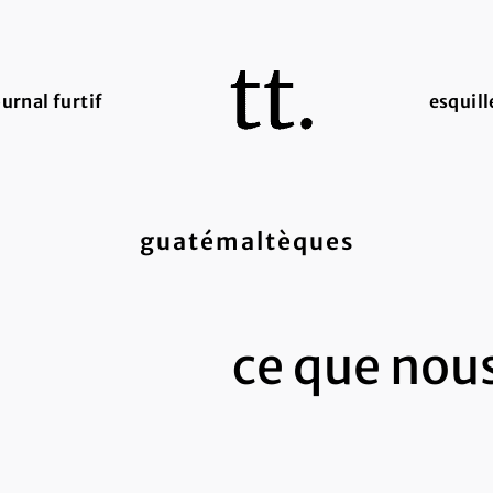
ournal furtif
esquill
guatémaltèques
ce que nou