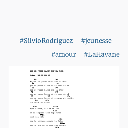
#SilvioRodríguez
#jeunesse
#amour
#LaHavane