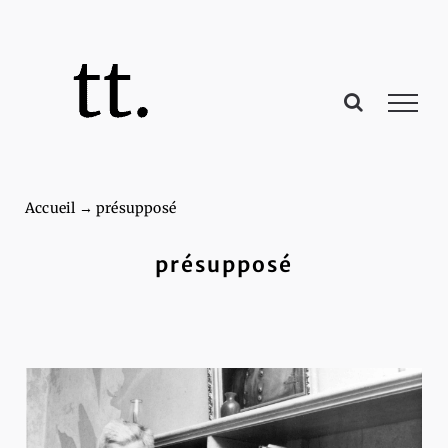
Passer
au
contenu
Accueil
→
présupposé
présupposé