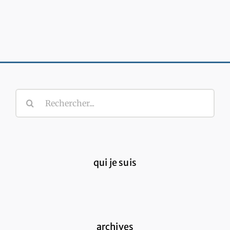
Rechercher:
qui je suis
archives