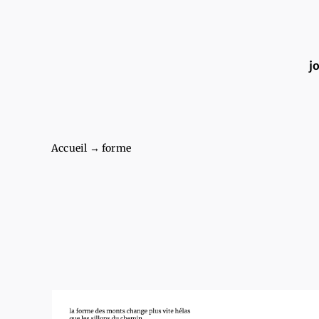
Passer
au
j
contenu
Accueil
→
forme