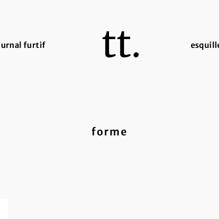
ournal furtif
esquill
forme