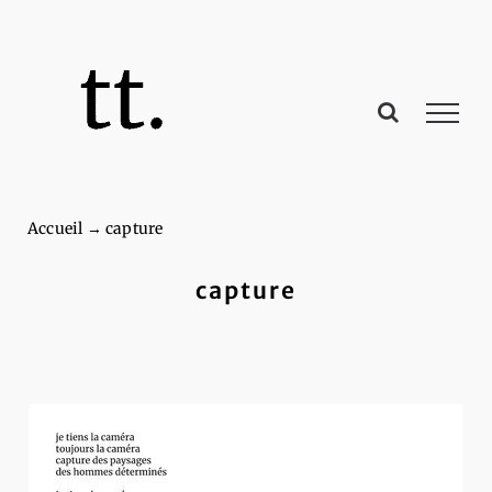
Passer
au
contenu
Accueil
→
capture
capture